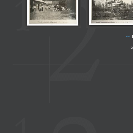
<<
P
G