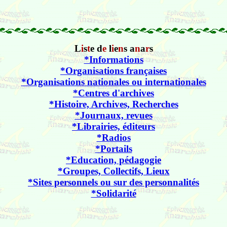
L
i
s
t
e d
e
l
i
e
n
s a
n
a
r
s
*Informations
*Organisations françaises
*Organisations nationales ou internationales
*Centres d'archives
*Histoire, Archives, Recherches
*Journaux, revues
*Librairies, éditeurs
*Radios
*Portails
*Education, pédagogie
*Groupes, Collectifs, Lieux
*Sites personnels ou sur des personnalités
*Solidarité