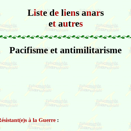
L
i
s
t
e d
e
l
i
e
n
s a
n
a
r
s
e
t
a
u
t
r
e
s
Pacifisme et antimilitarisme
ésistant(e)s à la Guerre
: