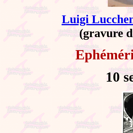
Luigi Lucchen
(gravure d
Ephémér
10 s