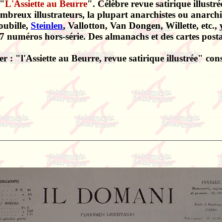
 "
L'Assiette au Beurre
". Célèbre revue satirique illustrée
 nombreux illustrateurs, la plupart anarchistes ou anar
oubille,
Steinlen
, Vallotton, Van Dongen, Willette, etc., 
 numéros hors-série. Des almanachs et des cartes posta
r : "l'Assiette au Beurre, revue satirique illustrée" cons