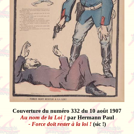
Couverture du numéro 332 du 10 août 1907
Au nom de la Loi !
par Hermann Paul
- Force doit rester à la loi !
(sic !)