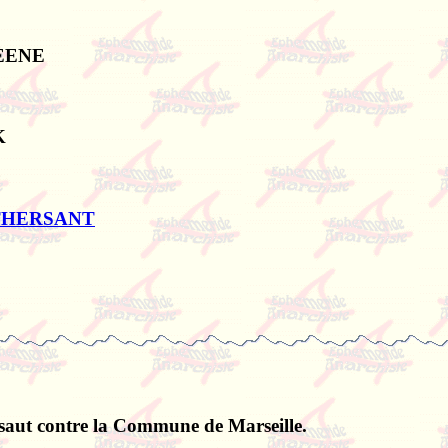
REENE
K
n THERSANT
saut contre la Commune de Marseille.