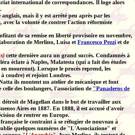
tariat international de correspondances. Il loge alors
.
anglais, mais il y est arrêté peu après par les
 avec la volonté de contrer l'action réformiste
ofitant de sa remise en liberté provisoire en novembre,
laboration de Merlino, Luisa et
Francesco Pezzi
et de
s)
cette dernière aura un grand succès. Condamnés à
léra éclate à Naples, Malatesta (qui a fait des études
en mourront). Lorsque le procès reprend, les
à coudre) et rejoint Londres.
atta ils montent un atelier de mécanique et font
e celle des boulangers, l'association de
"Panaderos de
u détroit de Magellan dans le but de travailler aux
 Buenos Aires en 1887. En 1888, il est accusé d'avoir
décision de rentrer en Europe.
 française le contraint à se réfugier de nouveau à
 republie quelques numéros de "L'Associazione" et
us connue
"L'Anarchie"
. Avec Merlino, ils tentent de