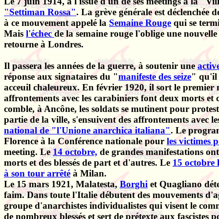
Le 7 juin 1914, à l'issue d'un de ses meetings à la "Vil
"Settiman Rossa"
. La grève générale est déclenchée d
à ce mouvement appelé la
Semaine Rouge
qui se termi
Mais
l'échec
de la semaine rouge l'oblige une nouvelle f
retourne à Londres.
Il passera les années de la guerre, à soutenir une
activ
réponse aux signataires du "
manifeste des seize
" qu'il
acceuil chaleureux. En février 1920, il sort le premi
affrontements avec les carabiniers font deux morts et ci
comble, à Ancône, les soldats se mutinent pour protest
partie de la ville, s'ensuivent des affrontements avec 
national de "l'Unione anarchica italiana"
. Le progra
Florence à la Conférence nationale pour
les victimes p
meeting. Le
14 octobre,
de grandes manifestations ont 
morts et des blessés de part et d'autres. Le
15 octobre 
à son tour arrêté
à Milan.
Le 15 mars 1921, Malatesta,
Borghi
et Quagliano déte
faim. Dans toute l'Italie débutent des mouvements d'a
groupe d'anarchistes individualistes qui visent le com
de nombreux blessés et sert de prétexte aux fascistes 