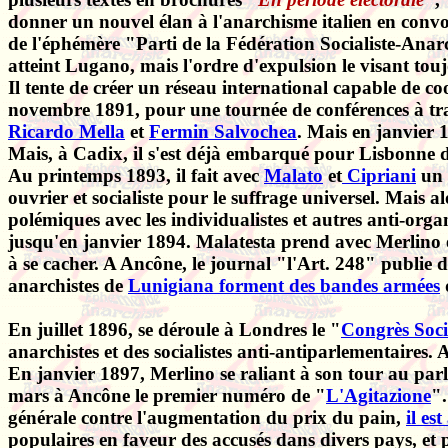
donner un nouvel élan à l'anarchisme italien en conv
de l'éphémère "Parti de la Fédération Socialiste-Anarc
atteint Lugano, mais l'ordre d'expulsion le visant toujo
Il tente de créer un réseau international capable de co
novembre 1891, pour une tournée de conférences à tra
Ricardo Mella
et
Fermin Salvochea
. Mais en janvier 
Mais, à Cadix, il s'est déjà embarqué pour Lisbonne d
Au printemps 1893, il fait avec
Malato
et
Cipriani
un 
ouvrier et socialiste pour le suffrage universel. Mais alo
polémiques avec les individualistes et autres anti-org
jusqu'en janvier 1894. Malatesta prend avec Merlino et
à se cacher. A Ancône, le journal "l'Art. 248" publie 
anarchistes de
Lunigiana forment des bandes armées
En juillet 1896, se déroule à Londres le "
Congrès Socia
anarchistes et des socialistes anti-antiparlementaires
En janvier 1897, Merlino se raliant à son tour au parl
mars à Ancône le premier numéro de "
L'Agitazione
".
générale contre l'augmentation du prix du pain,
il es
populaires en faveur des accusés dans divers pays, et p