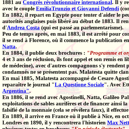
1881 au
Congrès révolutionnaire international
. Il y 
avec le couple
EmiliaTrunzio et Giovanni Defendi
(con
En 1882, il repart en Egypte pour tenter d'aider le peu
autorités anglaises puis libéré au début de 1883. Il re
d'
Andrea Costa
(qui est passé au parlementarisme).
Peu de temps après, en mai 1883, il est arrêté pour co
il se rend à Florence, où il commence la publication 
Natta
.
En 1884, il publie deux brochures :
"Programme et org
4 et 3 ans de réclusion, ils font appel et son remis en 
de médecine), avec d'autres compagnons s'y rendent p
condamnés ne se présentent pas. Malatesta quitte clan
En mai 1885, Malatesta accompagné de Cesare Agostinel
reparaître
le journal "
La Questione Sociale
"
. Avec Et
Argentina"
.
En 1886, il se rend avec Agostinelli, Natta, Galileo Pa
exploitations de sables aurifères et de financer ainsi 
falsifié de la monnaie (cela se révélera faux), il effe
En 1889, il arrive en France où il publie à Nice, en 
Londres en 1890, il y rencontrera l'historien
Max Nett
plusieurs textes en brochures
"En période électorale"
,