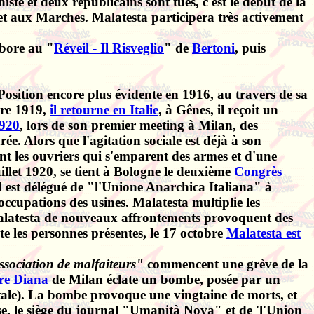
iste et deux républicains sont tués, c'est le début de la
 et aux Marches. Malatesta participera très activement
abore au "
Réveil - Il Risveglio
" de
Bertoni
, puis
 Position encore plus évidente en 1916, au travers de sa
re 1919,
il retourne en Italie
, à Gênes, il reçoit un
1920
, lors de son premier meeting à Milan, des
ée. Alors que l'agitation sociale est déjà à son
ent les ouvriers qui s'emparent des armes et d'une
illet 1920, se tient à Bologne le deuxième
Congrès
 est délégué de "l'Unione Anarchica Italiana" à
cupations des usines. Malatesta multiplie les
 Malatesta de nouveaux affrontements provoquent des
ête les personnes présentes, le 17 octobre
Malatesta est
ssociation de malfaiteurs"
commencent une grève de la
tre Diana
de Milan éclate un bombe, posée par un
ectale). La bombe provoque une vingtaine de morts, et
sse, le siège du journal "Umanità Nova" et de 'l'Union