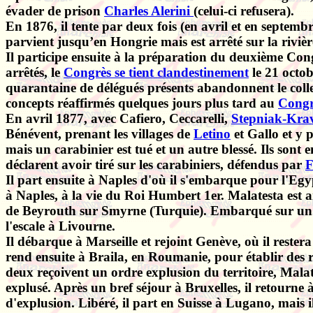
évader de prison
Charles Alerini
(celui-ci refusera).
En 1876, il tente par deux fois (en avril et en septemb
parvient jusqu’en Hongrie mais est arrêté sur la rivièr
Il participe ensuite à la préparation du deuxième Con
arrêtés, le
Congrès se tient clandestinement
le 21 octob
quarantaine de délégués présents abandonnent le colle
concepts réaffirmés quelques jours plus tard au
Congrè
En avril 1877, avec Cafiero, Ceccarelli,
Stepniak-Krav
Bénévent, prenant les villages de
Letino
et Gallo et y 
mais un carabinier est tué et un autre blessé. Ils son
déclarent avoir tiré sur les carabiniers, défendus par
F
Il part ensuite à Naples d'où il s'embarque pour l'Egy
à Naples, à la vie du Roi Humbert 1er. Malatesta est a
de Beyrouth sur Smyrne (Turquie). Embarqué sur un paque
l'escale à Livourne.
Il débarque à Marseille et rejoint Genève, où il rester
rend ensuite à Braila, en Roumanie, pour établir des rel
deux reçoivent un ordre explusion du territoire, Malate
explusé. Après un bref séjour à Bruxelles, il retourne 
d'explusion. Libéré, il part en Suisse à Lugano, mais i