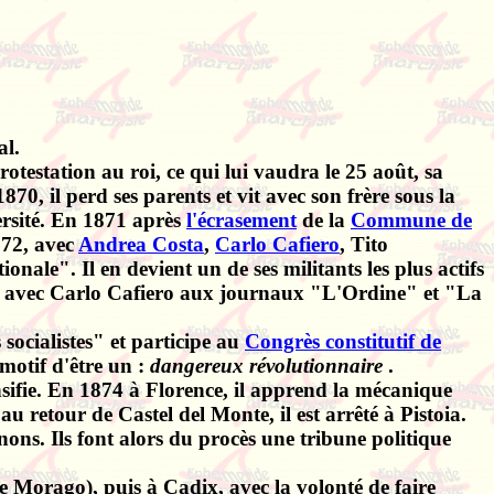
al.
protestation au roi, ce qui lui vaudra le 25 août, sa
870, il perd ses parents et vit avec son frère sous la
versité. En 1871 après
l'écrasement
de la
Commune de
72, avec
Andrea Costa
,
Carlo Cafiero
, Tito
ionale". Il en devient un de ses militants les plus actifs
ore avec Carlo Cafiero aux journaux "L'Ordine" et "La
 socialistes" et participe
au
Congrès constitutif de
 motif d'être un :
dangereux
révolutionnaire
.
sifie. En 1874 à Florence, il apprend la mécanique
au retour de Castel del Monte, il est arrêté à Pistoia.
ons. Ils font alors du procès une tribune politique
 Morago), puis à Cadix, avec la volonté de faire