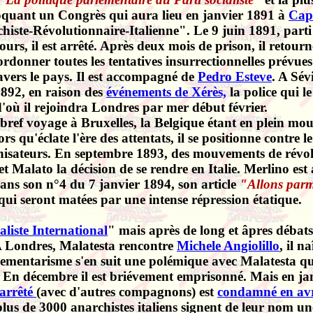
oquant un Congrès qui aura lieu
en janvier 1891 à
Cap
histe-Révolutionnaire-Italienne". Le 9 juin 1891, parti 
urs, il est arrêté. Après deux mois de prison, il retourn
ordonner toutes les tentatives insurrectionnelles prévue
vers le pays. Il est accompagné de
Pedro Esteve
. A Sév
1892, en raison des
événements de Xérès,
la police qui l
'où il rejoindra Londres par mer début février.
bref voyage à Bruxelles, la Belgique étant en plein m
rs qu'éclate l'ère des attentats, il se positionne contre le
anisateurs. En septembre 1893, des mouvements de révolte
 Malato la décision de se rendre en Italie. Merlino est 
dans son n°4 du 7 janvier 1894, son article
"Allons parm
qui seront matées par une intense répression étatique.
liste International
" mais après de long et âpres débats 
. A Londres, Malatesta rencontre
Michele Angiolillo
, il n
ementarisme s'en suit une polémique avec Malatesta qui 
 En décembre il est briévement emprisonné. Mais en ja
t arrêté
(avec d'autres compagnons) est
condamné en avr
lus de 3000 anarchistes italiens signent de leur nom une