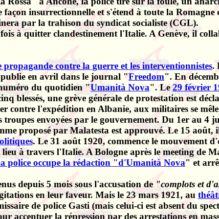
la Rossa" à Ancône, la police tire sur la foule, un anarch
e façon insurrectionnelle et s'étend à toute la Romagne
nera par la trahison du syndicat socialiste (CGL).
ois à quitter clandestinement l'Italie. A Genève, il coll
e propagande contre la guerre et les interventionnistes
.
 publie en avril dans le journal "
Freedom
". En décemb
er numéro du quotidien
"
Umanità Nova
". Le
29 février 
nq blessés, une grève générale de protestation est déclar
er contre l'expédition en Albanie, aux militaires se mêl
les troupes envoyées par le gouvernement. Du 1er au 4 ju
mme proposé par Malatesta est approuvé. Le 15 août, il
olitiques
. Le 31 août 1920, commence le mouvement d'oc
lieu à travers l'Italie. A Bologne après le meeting de
la police occupe la rédaction "d'Umanità Nova
" et arr
nus depuis 5 mois sous l'accusation de
"complots et d'a
gitations en leur faveur. Mais le 23 mars 1921, au
théâ
missaire de police Gasti (mais celui-ci est absent du sp
pour accentuer la répression par des arrestations en ma