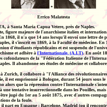
*
Errico Malatesta
, à Santa Maria Capua Vetere, près de Naples.
e, figure majeure de l'anarchisme italien et internation
 En 1868, il n'a que 14 ans lorsqu'il envoi une lettre de 
les, il s'inscrit en 1869, à la Faculté de médecine. En 1
éunion d'étudiants républicains et est suspendu de l'uni
archisme et adhère à
l'Internationale, (A.I.T)
.
En août 18
des cofondateurs de la "Fédération Italienne de l'Internat
Naples. Il abandonne ses études de médecine et collab
à Zurich, il collabore à "l'Alliance des révolutionnaires
ie, il est emprisonné à Bologne, durant 54 jours sous le
alors que la répression contre l'Internationale s'inten
à une tentative insurrectionnelle dans les Pouilles, mais 
'être jugé du 1er au 5 août 1875, avec d'autres compagn
tions de la foule.
l part en Espagne : Barcelone, Madrid (ou il rencontre