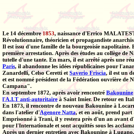
Le 14 décembre
1853
, naissance d'Errico MALATESTA
Révolutionnaire, théoricien et propagandiste anarchist
Il est issu d'une famille de la bourgeoisie napolitaine.
première arrestation. Après des études au collège de Nap
tutelle d'une tante. En mars, il est arrêté après une r
Paris
, il abandonne les idées républicaines pour l'an
Zanardelli, Celso Ceretti et
Saverio Friscia
, il est un 
et est nommé président de la Fédération ouvrière de 
Campana".
En septembre 1872, après avoir rencontré
Bakounine
l'A.I.T anti-autoritaire
à Saint Imier. De retour en Ital
En 1873, il rencontre de nouveau Bakounine à Locarno 
dans l'atelier d'
Agenore Natta
, et en août, prend part 
Emprisonné à Trani, il y restera près d'un an avant d
pour l'Internationale et sont acquittés sous les acclama
Après un dernier entretien avec Bakounine à Lugano, i