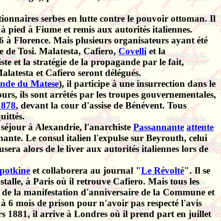
ionnaires serbes en lutte contre le pouvoir ottoman. Il
 à pied à Fiume et remis aux autorités italiennes.
6 à Florence. Mais plusieurs organisateurs ayant été
e de Tosi. Malatesta, Cafiero,
Covelli
et la
 et la stratégie de la propagande par le fait,
alatesta et Cafiero seront délégués.
nde du Matese
), il participe à une insurrection dans le
rs, ils sont arrêtés par les troupes gouvernementales,
1878
, devant la cour d'assise de Bénévent. Tous
uittés
.
 séjour à Alexandrie, l'anarchiste
Passannante
attente
ante. Le consul italien l'expulse sur Beyrouth, celui
era alors de le liver aux autorités italiennes lors de
potkine
et collaborera au journal "
Le Révolté
". Il se
talle, à Paris où il retrouve Cafiero. Mais tous les
 de la manifestation d'anniversaire de la Commune et
 à 6 mois de prison pour n'avoir pas respecté l'avis
 1881, il arrive à Londres où il prend part en juillet