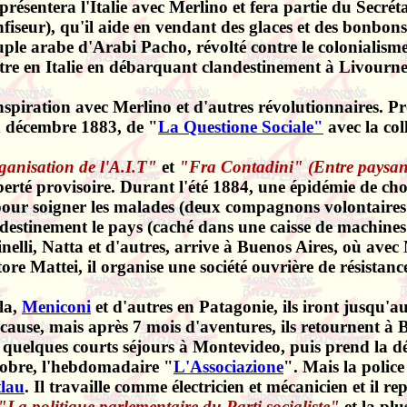
représentera l'Italie avec Merlino et fera partie du Secré
fiseur), qu'il aide en vendant des glaces et des bonbons
ple arabe d'Arabi Pacho, révolté contre le colonialisme 
ntre en Italie en débarquant clandestinement à Livourne,
nspiration avec Merlino et d'autres révolutionnaires. Pr
en décembre 1883, de "
La Questione Sociale"
avec la col
anisation de l'A.I.T"
et
"Fra Contadini" (Entre paysan
liberté provisoire. Durant l'été 1884, une épidémie de cho
our soigner les malades (deux compagnons volontaires 
destinement le pays (caché dans une caisse de machines 
li, Natta et d'autres, arrive à Buenos Aires, où avec N
tore Mattei, il organise une société ouvrière de résistanc
lla,
Meniconi
et d'autres en Patagonie, ils iront jusqu'a
la cause, mais après 7 mois d'aventures, ils retournent à
ctue quelques courts séjours à Montevideo, puis prend la 
octobre, l'hebdomadaire
"
L'Associazione
". Mais la police
lau
. Il travaille comme électricien et mécanicien et il
"La politique parlementaire du Parti socialiste"
et la pl