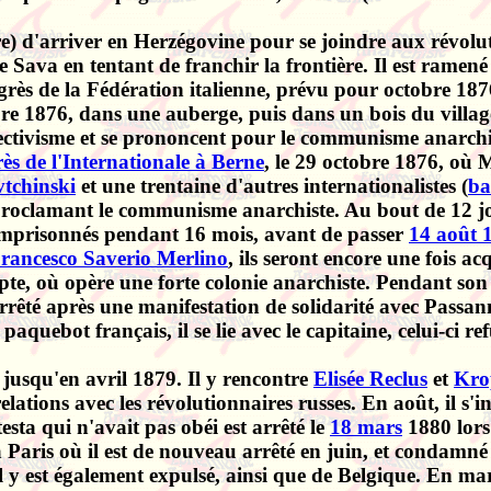
re) d'arriver en Herzégovine pour se joindre aux révolut
e Sava en tentant de franchir la frontière. Il est ramené
grès de la Fédération italienne, prévu pour octobre 187
re 1876, dans une auberge, puis dans un bois du villag
ctivisme et se prononcent pour le communisme anarchiste
s de l'Internationale à Berne
, le 29 octobre 1876, où M
tchinski
et une trentaine d'autres internationalistes (
ba
proclamant le communisme anarchiste. Au bout de 12 jou
t emprisonnés pendant 16 mois, avant de passer
14 août 
rancesco Saverio Merlino
, ils seront encore une fois a
cq
pte, où opère une forte colonie anarchiste. Pendant son
rrêté après une manifestation de solidarité avec Passann
bot français, il se lie avec le capitaine, celui-ci refus
a jusqu'en avril 1879. Il y rencontre
Elisée Reclus
et
Kro
ations avec les révolutionnaires russes. En août, il s'ins
sta qui n'avait pas obéi est arrêté le
18 mars
1880 lors
à Paris où il est de nouveau arrêté en juin, et condamné
l y est également expulsé, ainsi que de Belgique. En mars