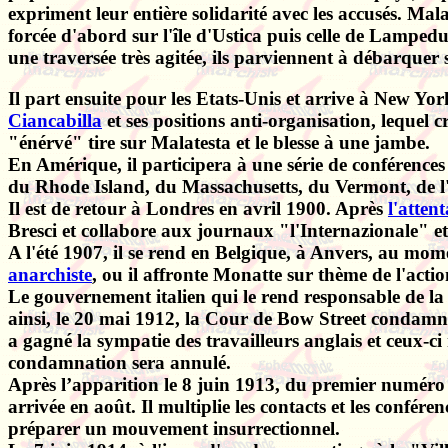
expriment leur entière solidarité avec les accusés. Mala
forcée d'abord sur l'île d'Ustica puis celle de Lampedu
une traversée très agitée, ils parviennent à débarquer
Il part ensuite pour les Etats-Unis et arrive à New Yor
Ciancabilla
et ses positions anti-organisation, lequel 
"énérvé" tire sur Malatesta et le blesse à une jambe.
En Amérique, il participera à une série de conférence
du Rhode Island, du Massachusetts, du Vermont, de l'I
Il est de retour à Londres en avril 1900. Après
l'attent
Bresci et collabore aux journaux "l'Internazionale" e
A l'été 1907, il se rend en Belgique, à Anvers, au mom
anarchiste
, ou il affronte Monatte sur thème de l'actio
Le gouvernement italien qui le rend responsable de la
ainsi, le 20 mai 1912, la Cour de Bow Street condamne 
a gagné la sympatie des travailleurs anglais et ceux-ci
condamnation sera annulé.
Après l’apparition le 8 juin 1913, du premier numéro
arrivée en août. Il multiplie les contacts et les confé
préparer un mouvement insurrectionnel.