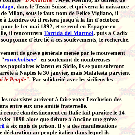
olago
, dans le Tessin Suisse,
et qui verra la naissance
de Milan, sous le faux nom de Felice Vigliano, il
e à Londres où il restera jusqu'à la fin d'octobre.
s pour le 1er mai 1892, et se rend en Espagne en
ille, il rencontrera
Tarrida del Marmol
, puis à Cadix
e soupçonne d'être lié à ces soulèvements, le recherche.
ouvement de grève générale menée par le mouvement
 "
ravacholisme
" en soutenant de nombreuses
s populaires éclatent en Sicile, ils se poursuivront
arrêté à Naples le 30 janvier, mais Malatesta parvient
i le Peuple"
. Par solidarité avec les siciliens les
les marxistes arrivent à faire voter l'exclusion des
aîtra entre eux une amitié fraternelle.
rentré clandestinement en Italie fait paraître le 14
nvier 1898 alors que débute à Ancône une grève
il
à six mois de prison. Il y a des manifestations
 déclaration au peuple italien dans lequel ils