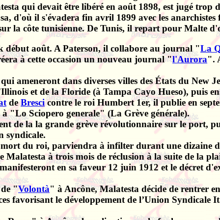
testa qui devait être libéré en août 1898, est jugé trop 
sa, d'où il s'évadera fin avril 1899 avec les anarchiste
 sur la côte tunisienne. De Tunis, il repart pour Malte 
k début août. A Paterson, il collabore au journal "
La Q
créera à cette occasion un nouveau journal "
l'Aurora
". 
s qui ameneront dans diverses villes des États du New 
llinois et de la Floride (à Tampa Cayo Hueso), puis en
at
de
Bresci
contre le roi Humbert 1er, il publie en sep
t à "Lo Sciopero generale" (La Grève générale).
ent de la la grande grève révolutionnaire sur le port, 
n syndicale.
 mort du roi, parviendra à infilter durant une dizaine 
Malatesta à trois mois de réclusion à la suite de la pla
 manifesteront en sa faveur 12 juin 1912 et le décret d'
 de "
Volontà
" à Ancône, Malatesta décide de rentrer en 
rences favorisant le développement de l’Union Syndicale I