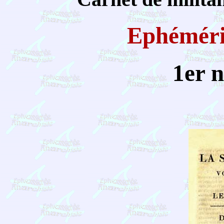
Ephémér
1er 