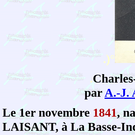
.)°
.
Charles
par
A.-J.
Le 1er novembre
1841
, n
LAISANT, à La Basse-Indr