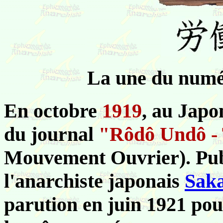
La une du numé
En octobre
1919
, au Japo
du journal
"Rôdô Undô -
Mouvement Ouvrier). Publ
l'anarchiste japonais
Sak
parution en juin 1921 po