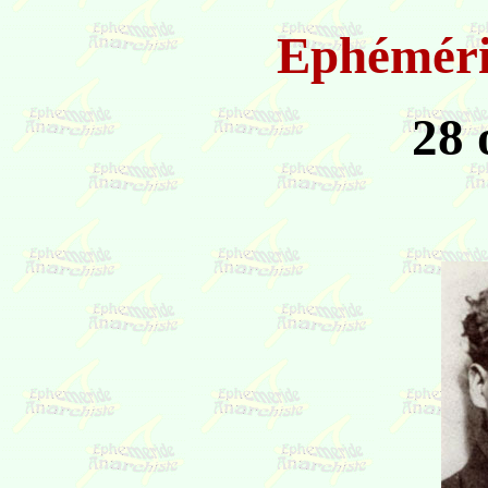
Ephémér
28 