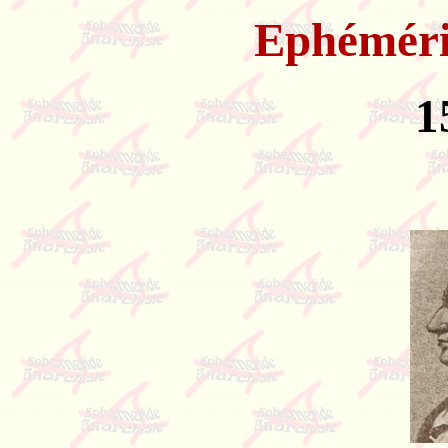
Ephémér
1