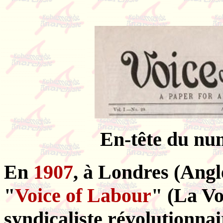
En-tête du nu
En
1907
, à Londres (Angle
"
Voice of Labour
" (La Vo
syndicaliste révolutionna