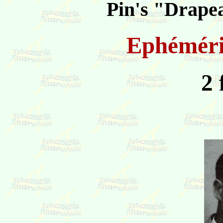
Pin's "Drapea
Ephémér
2 