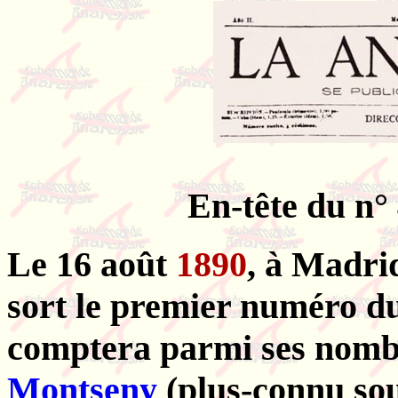
En-tête du n° 
Le 16 août
1890
, à Madri
sort le premier numéro du
comptera parmi ses nomb
Montseny
(plus-connu so