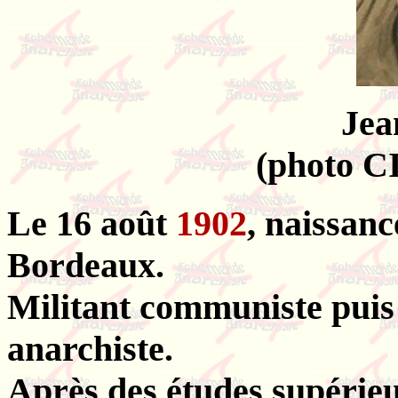
Jea
(photo C
Le 16 août
1902
, naissan
Bordeaux.
Militant communiste puis 
anarchiste.
Après des études supérieu