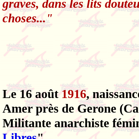
graves, dans les lits doute
choses..."
Le 16 août
1916
, naissan
Amer près de Gerone (Cat
Militante anarchiste fém
Libres
".