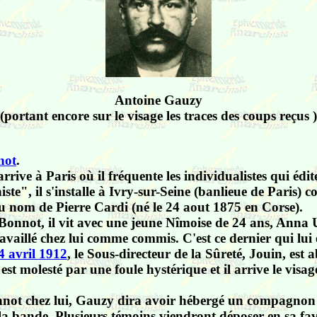
Antoine Gauzy
(portant encore sur le visage les traces des coups reçus )
not
.
arrive à Paris où il fréquente les
individualistes qui édit
te", il s'installe à Ivry-sur-Seine (banlieue de Paris
u nom de Pierre Cardi (né le 24 aout 1875 en Corse).
nnot, il vit avec une jeune Nîmoise de 24 ans, Anna UNI 
availlé chez lui comme commis. C'est ce dernier qui lui 
4 avril 1912
, le Sous-directeur de la Sûreté, Jouin, est
t molesté par une foule hystérique et il arrive le visag
nnot chez lui, Gauzy dira avoir hébergé un compagnon do
de la bande. Plusieurs témoins viendront déposer en sa f