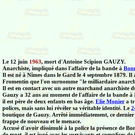
Le 12 juin
1963
, mort d'Antoine Scipion GAUZY.
Anarchiste, impliqué dans l'affaire de la bande à
Bon
Il est né à Nîmes dans le Gard le 4 septembre 1879. Il 
Fromentin que l'on surnomme "le milliardaire anarchis
Il est en contact avec un autre marchand anarchiste d
Gauzy a 32 ans au moment de l'affaire de la bande à Bo
il est père de deux enfants en bas âge.
Elie Monier
a tr
polices, mais sans lui révéler sa véritable identité. Le
2
boutique de Gauzy. Arrêté immédiatement, ce dernier es
frappe de nouveau et le menace.
Accusé d'avoir dissimulé à la police la présence de Bo
de mort, il est jugé avec les survivants et complices 