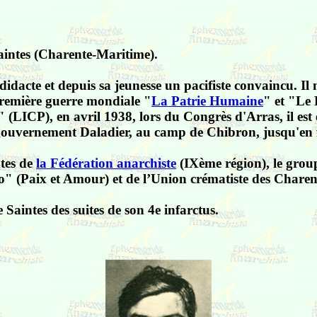
intes (Charente-Maritime).
odidacte et depuis sa jeunesse un pacifiste convaincu. 
 première guerre mondiale "
La Patrie Humaine
" et "Le
" (LICP), e
n avril 1938, lors du Congrès d'Arras, il est
 gouvernement Daladier, au camp de Chibron, jusqu'en f
ntes de
la Fédération anarchiste
(IXème région), le gro
" (Paix et Amour) et de l’Union crématiste des Charente
 Saintes des suites de son 4e infarctus.