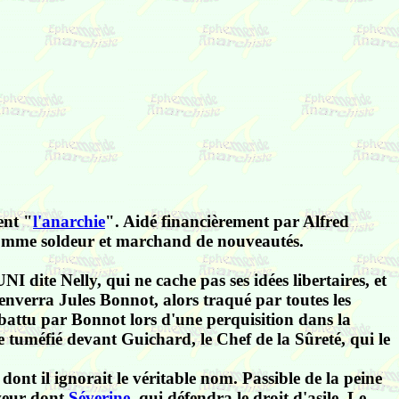
ent "
l'anarchie
". Aidé financièrement par Alfred
) comme soldeur et marchand de nouveautés.
dite Nelly, qui ne cache pas ses idées libertaires, et
enverra Jules Bonnot, alors traqué par toutes les
 abattu par Bonnot lors d'une perquisition dans la
e tuméfié devant Guichard, le Chef de la Sûreté, qui le
nt il ignorait le véritable nom. Passible de la peine
aveur dont
Séverine
, qui défendra le droit d'asile. Le