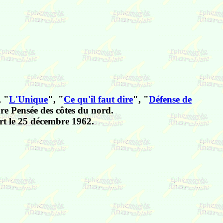
, "
L'Unique
", "
Ce qu'il faut dire
", "
Défense de
ibre Pensée des côtes du nord.
urt le 25 décembre 1962.