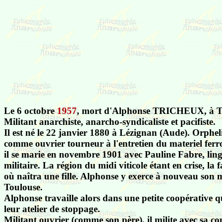
Le 6 octobre
1957
, mort d'Alphonse TRICHEUX, à T
Militant anarchiste, anarcho-syndicaliste et pacifiste.
Il est né le 22 janvier 1880 à Lézignan (Aude). Orpheli
comme ouvrier tourneur à l'entretien du materiel ferro
il se marie en novembre 1901 avec Pauline Fabre, lingè
militaire. La région du midi viticole étant en crise, l
où naîtra une fille. Alphonse y exerce à nouveau son m
Toulouse.
Alphonse travaille alors dans une petite coopérative qu
leur atelier de stoppage.
Militant ouvrier (comme son père), il milite avec sa c