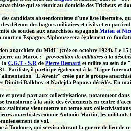
anarchiste qui se réunit au domicile des Tricheux et don
n des candidats abstentionnistes d'une liste libertaire,
des détenus des bagnes militaires et civils et en particul
ité de soutien aux anarchistes espagnols
Mateu et Nic
à mort en Espagne. Alphonse sera également co-fondat
tion anarchiste du Midi" (crée en octobre 1924). Le 15 
a guerre au Maroc : "
provocation de militaires à la désobé
à la
C.G.T - S.R
de
Pierre Besnard
et milite au sein de "
31. Pacifiste, il participe également à la "Ligue Inte
'alimentation "L'Avenir" créée par le groupe anarchist
ares Dimitri Balkhov et Nadejda Popova décédés. En mai
aire et prend part aux collectivisations, notamment dans 
e transforme à la suite des événements en centre d'accue
x staliniens vient mettre un terme aux collectivisations
usieurs anarchistes comme Antonio Martín, les militant
alomnieusement de vol.
erme à Toulouse, qui servira durant la guerre de lieu de r