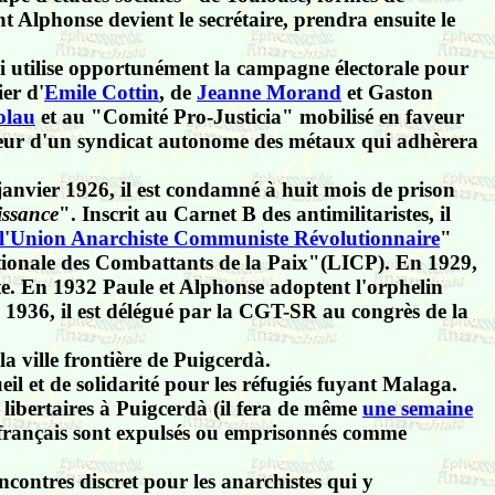
t Alphonse devient le secrétaire, prendra ensuite le
 qui utilise opportunément la campagne électorale pour
ier d'
Emile Cottin
, de
Jeanne Morand
et Gaston
olau
et au "Comité Pro-Justicia" mobilisé en faveur
eur d'un syndicat autonome des métaux qui adhèrera
janvier 1926, il est condamné à huit mois de prison
issance
". Inscrit au Carnet B des antimilitaristes, il
l'Union Anarchiste Communiste Révolutionnaire
"
rnationale des Combattants de la Paix"(LICP). En 1929,
e. En 1932 Paule et Alphonse adoptent l'orphelin
 1936, il est délégué par la CGT-SR au congrès de la
la ville frontière de Puigcerdà.
il et de solidarité pour les réfugiés fuyant Malaga.
 libertaires à Puigcerdà (il fera de même
une semaine
s français sont expulsés ou emprisonnés comme
encontres discret pour les anarchistes qui y