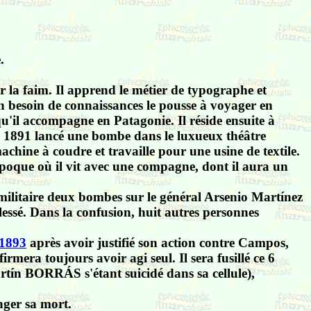
.
 la faim. Il apprend le métier de typographe et
n besoin de connaissances le pousse à voyager en
u'il accompagne en Patagonie. Il réside ensuite à
mai 1891 lancé une bombe dans le luxueux théâtre
chine à coudre et travaille pour une usine de textile.
oque où il vit avec une compagne, dont il aura un
lé militaire deux bombes sur le général Arsenio Martínez
lessé. Dans la confusion, huit autres personnes
 1893
après avoir justifié son action contre Campos,
mera toujours avoir agi seul. Il sera fusillé ce 6
 BORRÁS s'étant suicidé dans sa cellule),
nger sa mort.