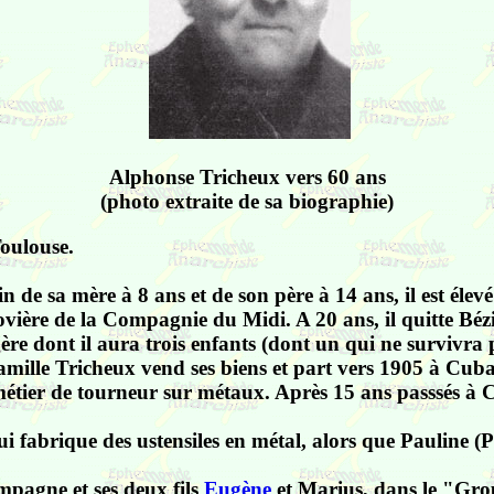
Alphonse Tricheux vers 60 ans
(photo extraite de sa biographie)
oulouse.
n de sa mère à 8 ans et de son père à 14 ans, il est élev
vière de la Compagnie du Midi. A 20 ans, il quitte Bézi
re dont il aura trois enfants (dont un qui ne survivra p
a famille Tricheux vend ses biens et part vers 1905 à Cub
étier de tourneur sur métaux. Après 15 ans passsés à Cu
i fabrique des ustensiles en métal, alors que Pauline (Pa
ompagne et ses deux fils
Eugène
et Marius, dans le "Grou