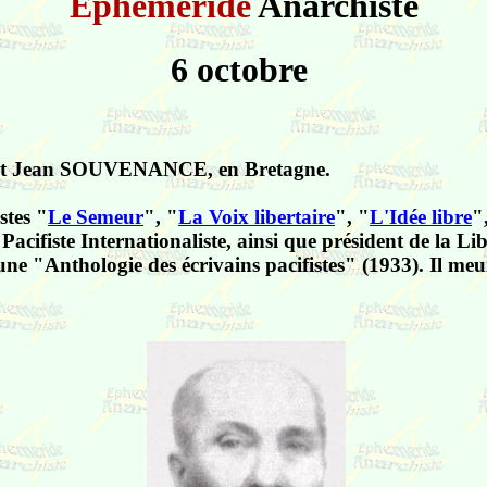
Ephéméride
Anarchiste
6 octobre
dit Jean SOUVENANCE, en Bretagne.
stes "
Le Semeur
", "
La Voix libertaire
", "
L'Idée libre
"
i Pacifiste Internationaliste, ainsi que président de la L
une "Anthologie des écrivains pacifistes" (1933). Il me