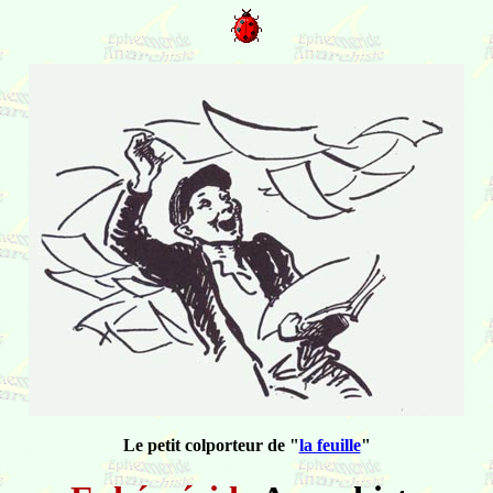
Le petit colporteur de "
la feuille
"