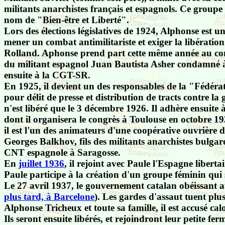
militants anarchistes français et espagnols. Ce groupe 
nom de "Bien-être et Liberté".
Lors des élections législatives de 1924, Alphonse est u
mener un combat antimilitariste et exiger la libération 
Rolland. Aphonse prend part cette même année au com
du militant espagnol Juan Bautista Asher condamné 
ensuite à la CGT-SR.
En 1925, il devient un des responsables de la "Fédéra
pour délit de presse et distribution de tracts contre l
n'est libéré que le 3 décembre 1926. Il adhère ensuite 
dont il organisera le congrès à Toulouse en octobre 19
il est l'un des animateurs d'une
coopérative ouvrière d
Georges Balkhov, fils des militants anarchistes bulg
CNT espagnole à Saragosse.
En
juillet 1936
, il rejoint avec Paule l'Espagne libert
Paule participe à la création d'un groupe féminin qui s
Le 27 avril 1937, le gouvernement catalan obéissant au
plus tard, à Barcelone
). Les gardes d'assaut tuent pl
Alphonse Tricheux et toute sa famille, il est accusé c
Ils seront ensuite libérés, et rejoindront leur petite f