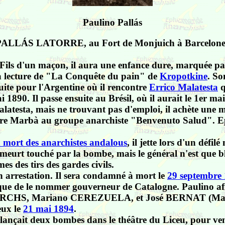
Paulino Pallás
ino PALLÁS LATORRE, au Fort de Monjuich à Barcelone
Fils d'un maçon, il aura une enfance dure, marquée par
 la lecture de "La Conquête du pain" de
Kropotkine
. So
uite pour l'Argentine où il rencontre
Errico Malatesta
q
i 1890. Il passe ensuite au Brésil, où il aurait le 1er 
latesta, mais ne trouvant pas d'emploi, il achète une ma
Pere Marbà au groupe anarchiste "Benvenuto Salud". Ep
a mort des anarchistes andalous
, il jette lors d'un défi
 meurt touché par la bombe, mais le général n'est que b
es des tirs des gardes civils.
n arrestation. Il sera condamné à mort le
29 septembre
que de le nommer gouverneur de Catalogne. Paulino affir
l ARCHS, Mariano CEREZUELA, et José BERNAT (Martín
eux le
21 mai 1894
.
lançait deux bombes dans le théâtre du Liceu, pour ve