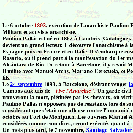
Le 6 octobre
1893
, exécution de l'anarchiste Paul
Militant et activiste anarchiste.
Paulino Pallás est né en 1862 à Cambris (Catalogne). 
devient un grand lecteur. Il découvre l'anarchisme à
Espagne puis en France et en Italie. Il s'embarque ens
Rosario, où il prend part à la manifestation du 1er ma
Alcántara de Rio. De retour à Barcelone, il y revoit Ma
Il milite avec Manuel Archs, Mariano Cerezuela, et 
fils.
Le
24 septembre
1893, à Barcelone, désirant venger
l
Campos aux cris de
"Vive l'Anarchie"
. Un garde civil
trouveront la mort, piétinées par les chevaux, où victim
Paulino Pallás n'opposera pas de résistance lors de so
considérant que c'était une offense contre l'humanité 
octobre au Fort de Montjuich. Les ouvriers Manue
considérés comme complices, seront exécutés quant à 
Un mois plus tard, le 7 novembre,
Santiago Salvador