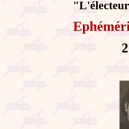
"L'électeur
Ephémér
2