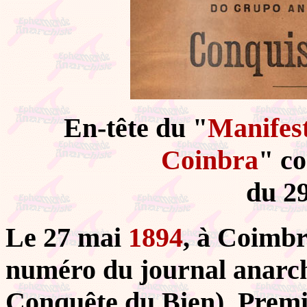
En-tête du "
Manifes
Coinbra
" co
du 29
Le 27 mai
1894
, à Coimbr
numéro du journal anarch
Conquête du Bien). Premi