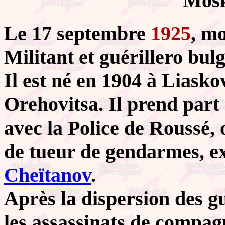
Mosk
Le 17 septembre
1925
, m
Militant et guérillero bul
Il est né en 1904 à Liasko
Orehovitsa. Il prend par
avec la Police de Roussé, 
de tueur de gendarmes, ex
Cheïtanov
.
Après la dispersion des gu
les assassinats de compa