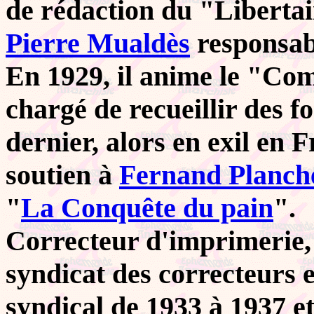
de rédaction du "Libertai
Pierre Mualdès
responsabl
En 1929, il anime le "Com
chargé de recueillir des f
dernier, alors en exil en 
soutien à
Fernand Planch
"
La Conquête du pain
".
Correcteur d'imprimerie, i
syndicat des correcteurs 
syndical de 1933 à 1937 et