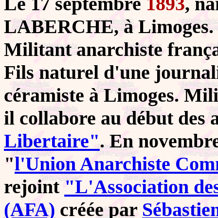
Le 17 septembre
1893
, n
LABERCHE, à Limoges.
Militant anarchiste frança
Fils naturel d'une journali
céramiste à Limoges. Milit
il collabore au début des
Libertaire"
. En novembre 
"
l'Union Anarchiste Com
rejoint
"L'Association des
(AFA)
créée par
Sébastie