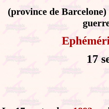
(province de Barcelone)
guerr
Ephémér
17 s