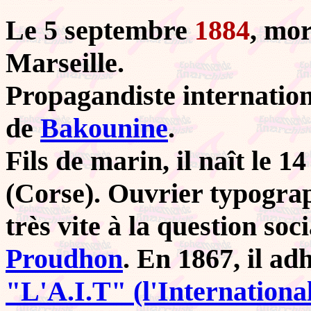
Le 5 septembre
1884
, mo
Marseille.
Propagandiste internatio
de
Bakounine
.
Fils de marin, il naît le 
(Corse). Ouvrier typograph
très vite à la question soci
Proudhon
. En 1867, il ad
"L'A.I.T" (l'Internationa