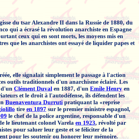
agisse du tsar Alexandre II dans la Russie de 1880, du
nco qui a écrasé la révolution anarchiste en Espagne
pourtant ceux qui en sont morts, les moyens mis en
tres que les anarchistes ont essayé de liquider papes et
ée, elle signalait simplement le passage à l'action
ces outils traditionnels d'un anarchisme éclairé. Les
s d'un
Clément Duval
en 1887, d'un
Emile Henry
en
urs et le droit à l'autodéfense, ils défendent les
'un
Buenaventura Durruti
pratiquant la «reprise
olillo
tire
en 1897
sur le premier ministre espagnol,
909
le chef de la police argentine, responsable d'un
de le lieutenant colonel Varela
en 1923
, révolté par
istes pour saluer leur geste et se féliciter de la
isent pour les soutenir ou honorer leur mémoire.