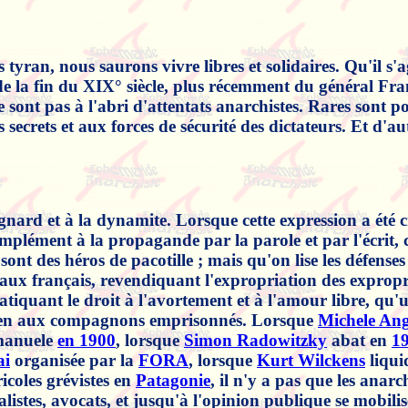
 tyran, nous saurons vivre libres et solidaires. Qu'il s'
de la fin du XIX° siècle, plus récemment du général Fra
e sont pas à l'abri d'attentats anarchistes. Rares sont 
secrets et aux forces de sécurité des dictateurs. Et d'au
ard et à la dynamite. Lorsque cette expression a été cré
complément à la propagande par la parole et par l'écrit, 
 sont des héros de pacotille ; mais qu'on lise les défense
 français, revendiquant l'expropriation des expropriate
tiquant le droit à l'avortement et à l'amour libre, qu
outien aux compagnons emprisonnés. Lorsque
Michele Angi
mmanuele
en 1900
, lorsque
Simon Radowitzky
abat en
1
ai
organisée par la
FORA
, lorsque
Kurt Wilckens
liqui
icoles grévistes en
Patagonie
, il n'y a pas que les anarch
alistes, avocats, et jusqu'à l'opinion publique se mobil