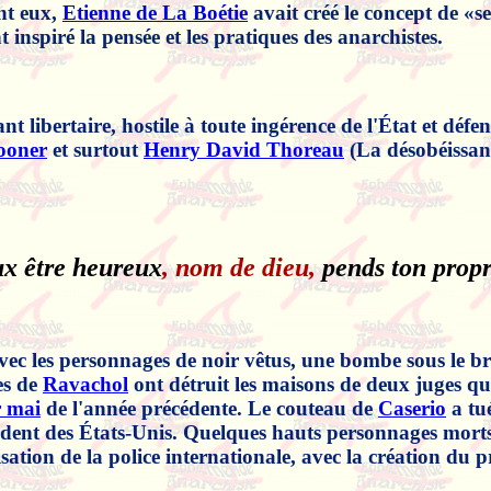
nt eux,
Etienne de La Boétie
avait créé le concept de «se
 inspiré la pensée et les pratiques des anarchistes.
t libertaire, hostile à toute ingérence de l'État et dé
ooner
et surtout
Henry David Thoreau
(La désobéissanc
ux être heureux
, nom de dieu,
pends ton propri
vec les personnages de noir vêtus, une bombe sous le br
es de
Ravachol
ont détruit les maisons de deux juges 
r mai
de l'année précédente. Le couteau de
Caserio
a tu
dent des États-Unis. Quelques hauts personnages morts 
tion de la police internationale, avec la création du pr