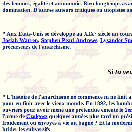
des femmes, égalité et autonomie. Bien longtemps ava
domination. D'autres auteurs critiques ou utopistes ont
* Aux États-Unis se développe au XIX° siècle un couran
Josiah Warren
,
Stephen Pearl Andrews
,
Lysander Sp
précurseurs de l'anarchisme.
Si tu ve
* L'histoire de l'anarchisme ne commence ni ne finit a
pour en finir avec le vieux monde. En 1892, les bomb
ouvriers pour avoir mené une prétendue émeute le
1e
l'arme de
Czolgosz
quelques années plus tard un prési
froidement ou envoyés à vie au bagne ? Et la modernisa
brider les subversifs