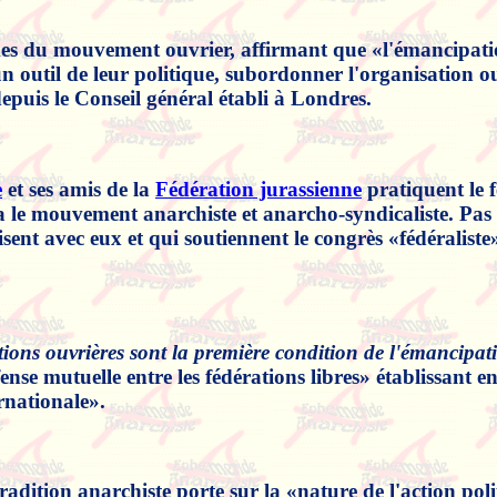
es du mouvement ouvrier, affirmant que «l'émancipation 
n outil de leur politique, subordonner l'organisation ou
depuis le Conseil général établi à Londres.
e
et ses amis de la
Fédération jurassienne
pratiquent le f
ra le mouvement anarchiste et anarcho-syndicaliste. Pas 
arisent avec eux et qui soutiennent le congrès «fédéralist
ions ouvrières sont la première condition de l'émancipati
ense mutuelle entre les fédérations libres» établissant e
ernationale».
radition anarchiste porte sur la «nature de l'action polit