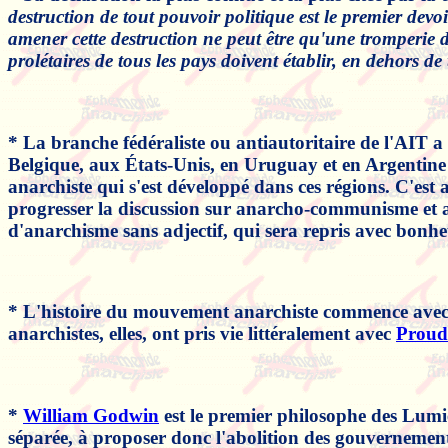
destruction de tout pouvoir politique est le premier devo
amener cette destruction ne peut être qu'une tromperie d
prolétaires de tous les pays doivent établir, en dehors de
* La branche fédéraliste ou antiautoritaire de l'AIT a
Belgique, aux États-Unis, en Uruguay et en Argentine 
anarchiste qui s'est développé dans ces régions. C'est
progresser la discussion sur anarcho-communisme et a
d'anarchisme sans adjectif, qui sera repris avec bon
* L'histoire du mouvement anarchiste commence avec la
anarchistes, elles, ont pris vie littéralement avec
Prou
*
William Godwin
est le premier philosophe des Lumiè
séparée, à proposer donc l'abolition des gouvernement