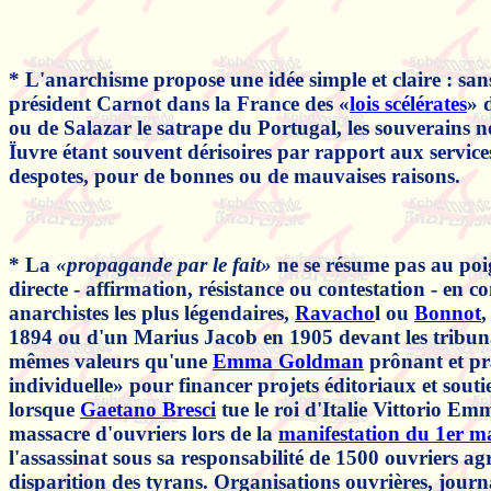
* L'anarchisme propose une idée simple et claire : sans
président Carnot dans la France des «
lois scélérates
» 
ou de Salazar le satrape du Portugal, les souverains n
Ïuvre étant souvent dérisoires par rapport aux services 
despotes, pour de bonnes ou de mauvaises raisons.
* La
«propagande par le fait»
ne se résume pas au poign
directe - affirmation, résistance ou contestation - en 
anarchistes les plus légendaires,
Ravacho
l ou
Bonnot
,
1894 ou d'un Marius Jacob en 1905 devant les tribunaux
mêmes valeurs qu'une
Emma Goldman
prônant et pra
individuelle» pour financer projets éditoriaux et s
lorsque
Gaetano Bresci
tue le roi d'Italie Vittorio E
massacre d'ouvriers lors de la
manifestation du 1er m
l'assassinat sous sa responsabilité de 1500 ouvriers agr
disparition des tyrans. Organisations ouvrières, journ