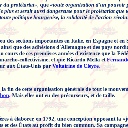
ir du prolétariat»
, que
«toute organisation d'un pouvoir p
e plus et serait aussi dangereuse pour le prolétariat que
 toute politique bourgeoise, la solidarité de l'action révol
 eu des sections importantes en Italie, en Espagne et e
ainsi que des adhésions d'Allemagne et des pays nordiq
 au cours de ces premières années d'existence que la Fé
narcho-collectivisme, et que Ricardo Mella et
Fernand
heur aux États-Unis par
Voltairine de Cleyre
.
 fin de cette organisation générale de tout le mouvemen
dhon
. Mais elles ont eu des précurseurs, et de taille.
res à élaborer, en 1792, une conception opposant la «jus
s et des États au profit du bien commun. Sa compagne M